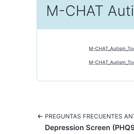
M-CHAT Auti
M-CHAT_Autism_To
M-CHAT_Autism_Too
Navegación
PREGUNTAS FRECUENTES AN
Depression Screen (PHQ
de